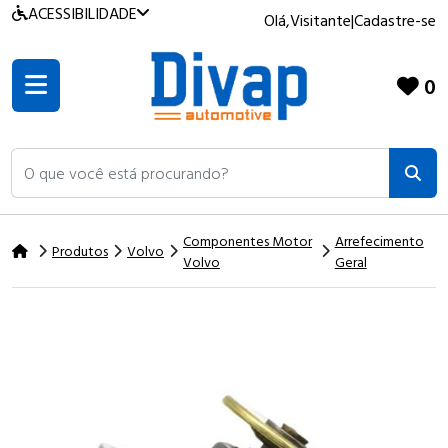
ACESSIBILIDADE
Olá,
Visitante
|
Cadastre-se
0
O que você está procurando?
Componentes Motor
Arrefecimento
Produtos
Volvo
Volvo
Geral