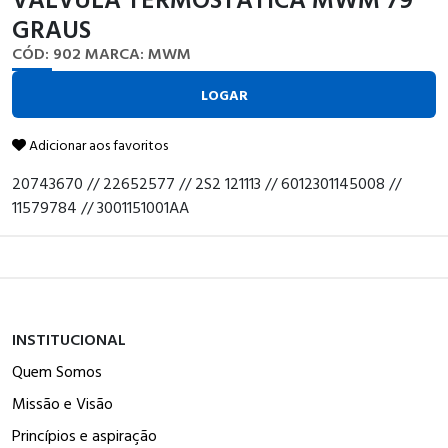
GRAUS
CÓD: 902
MARCA: MWM
LOGAR
Adicionar aos favoritos
20743670 // 22652577 // 2S2 121113 // 6012301145008 //
11579784 // 3001151001AA
INSTITUCIONAL
Quem Somos
Missão e Visão
Princípios e aspiração