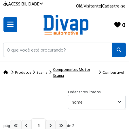
ACESSIBILIDADE
Olá,
Visitante
|
Cadastre-se
0
O que você está procurando?
Componentes Motor
Produtos
Scania
Combustivel
Scania
Ordenar resultados:
pág
de 2