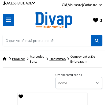
ACESSIBILIDADE
Olá,
Visitante
|
Cadastre-se
0
O que você está procurando?
Mercedes
Componentes De
Produtos
Transmissao
Benz
Embreagem
Ordenar resultados: