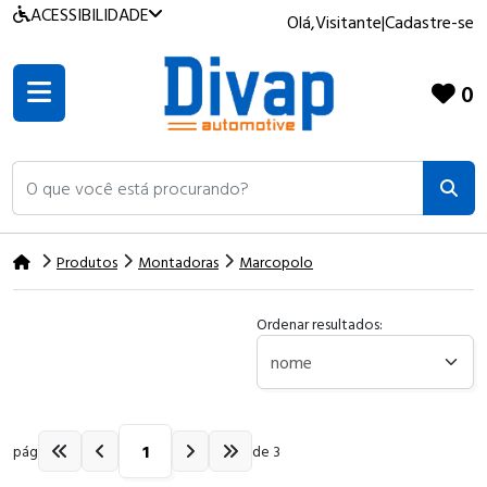
ACESSIBILIDADE
Olá,
Visitante
|
Cadastre-se
0
O que você está procurando?
Produtos
Montadoras
Marcopolo
Ordenar resultados:
pág
de 3