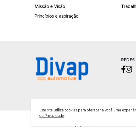
Missão e Visão
Trabal
Princípios e aspiração
REDES
Este site utiliza cookies para oferecer a você uma experi
de Privacidade
.
DIVAP AUTOPEÇAS LTDA
Rod. BR-470 - Km 225, Integração<br />Garibaldi - RS, CEP 95720-