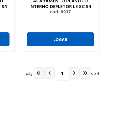
CO
ACABAMENTO PLASTICO
 S4
INTERNO DEFLETOR LE SC S4
cod. 8937
LOGAR
pág
de 4