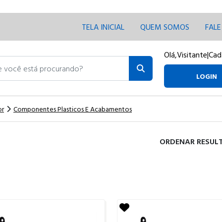
TELA INICIAL
QUEM SOMOS
FAL
Olá,
Visitante
|
Cad
ocê está procurando?
LOGIN
or
Componentes Plasticos E Acabamentos
ORDENAR RESUL