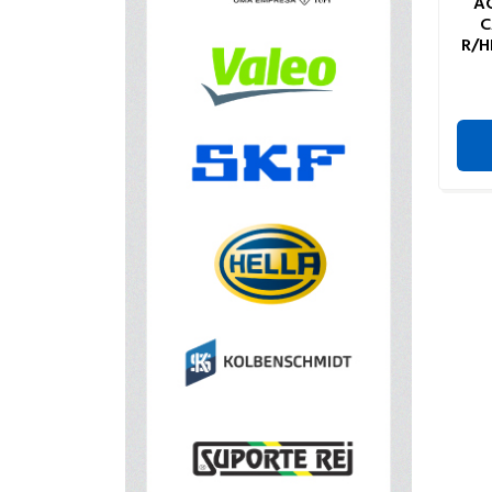
A
C
R/H