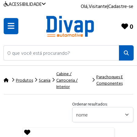
ACESSIBILIDADE
Olá,
Visitante
|
Cadastre-se
0
O que você está procurando?
Cabine /
Parachoques E
Produtos
Scania
Carroceria /
Componentes
Interior
Ordenar resultados: