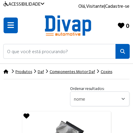
ACESSIBILIDADE
Olá,
Visitante
|
Cadastre-se
0
O que você está procurando?
Produtos
Daf
Componentes Motor Daf
Coxins
Ordenar resultados: