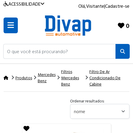
ACESSIBILIDADE
Olá,
Visitante
|
Cadastre-se
0
O que você está procurando?
Filtros
Filtro De Ar
Mercedes
Produtos
Mercedes
Condicionado De
Benz
Benz
Cabine
Ordenar resultados: