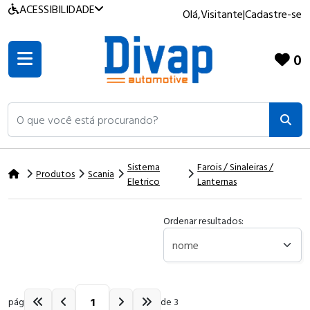
ACESSIBILIDADE
Olá,
Visitante
|
Cadastre-se
0
O que você está procurando?
Sistema
Farois / Sinaleiras /
Produtos
Scania
Eletrico
Lanternas
Ordenar resultados:
pág
de 3