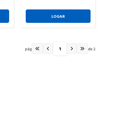
LOGAR
pág
de 2