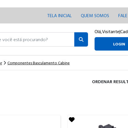
TELA INICIAL
QUEM SOMOS
FAL
Olá,
Visitante
|
Cad
ocê está procurando?
LOGIN
or
Componentes Basculamento Cabine
ORDENAR RESUL