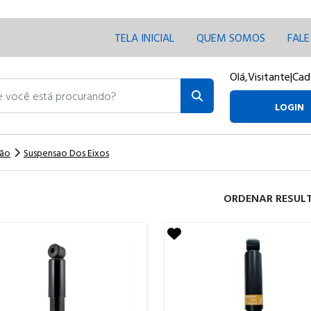
TELA INICIAL
QUEM SOMOS
FAL
Olá,
Visitante
|
Cad
ocê está procurando?
LOGIN
são
Suspensao Dos Eixos
ORDENAR RESUL