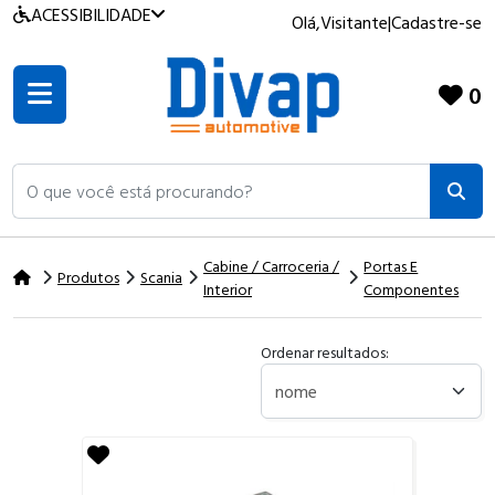
ACESSIBILIDADE
Olá,
Visitante
|
Cadastre-se
0
O que você está procurando?
Cabine / Carroceria /
Portas E
Produtos
Scania
Interior
Componentes
Ordenar resultados: