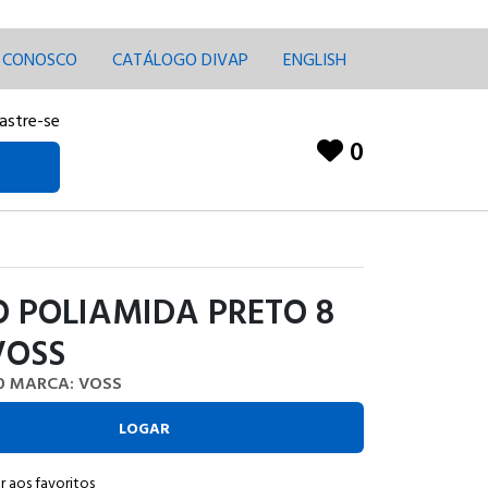
E CONOSCO
CATÁLOGO DIVAP
ENGLISH
astre-se
0
 POLIAMIDA PRETO 8
VOSS
0
MARCA: VOSS
LOGAR
r aos favoritos