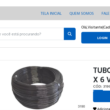
TELA INICIAL
QUEM SOMOS
FAL
Olá,
Visitante
|
Cad
ocê está procurando?
LOGIN
TUBO
X 6 
CÓD: 319
Adiciona