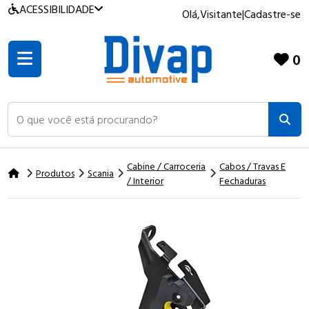
ACESSIBILIDADE
Olá,
Visitante
|
Cadastre-se
0
O que você está procurando?
Cabine / Carroceria
Cabos / Travas E
Produtos
Scania
/ Interior
Fechaduras