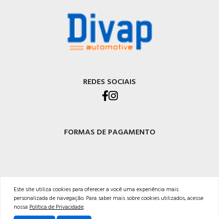
REDES SOCIAIS
FORMAS DE PAGAMENTO
Este site utiliza cookies para oferecer a você uma experiência mais
DIVAP AUTOPEÇAS LTDA
personalizada de navegação. Para saber mais sobre cookies utilizados, acesse
Rod. BR-470 - Km 225, Integração<br />Garibaldi - RS, CEP 95720-000 <br />54 3029-
nossa
Política de Privacidade
.
5400