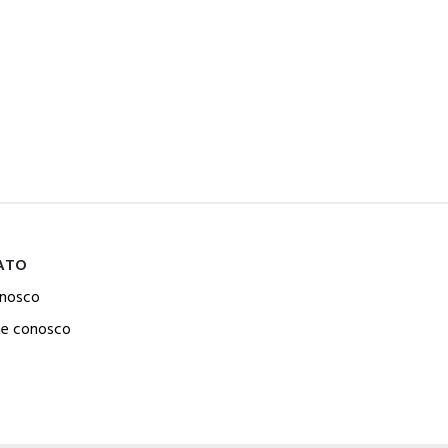
ATO
onosco
he conosco