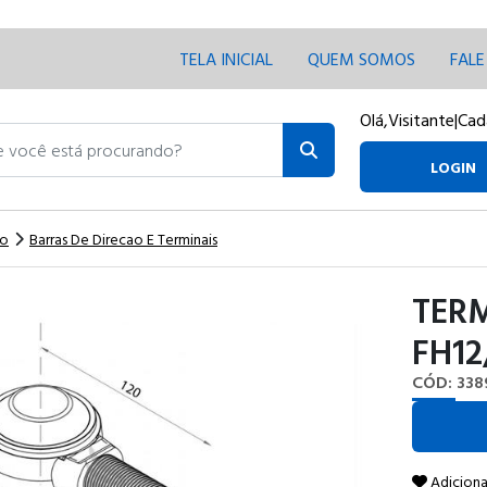
TELA INICIAL
QUEM SOMOS
FAL
Olá,
Visitante
|
Cad
ocê está procurando?
LOGIN
ao
Barras De Direcao E Terminais
TER
FH12
CÓD: 338
Adiciona