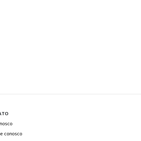
ATO
onosco
he conosco