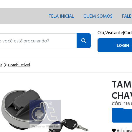
TELA INICIAL
QUEM SOMOS
FAL
Olá,
Visitante
|
Cad
ocê está procurando?
LOGIN
ia
Combustivel
TAMP
CHA
CÓD: 116
Adiciona