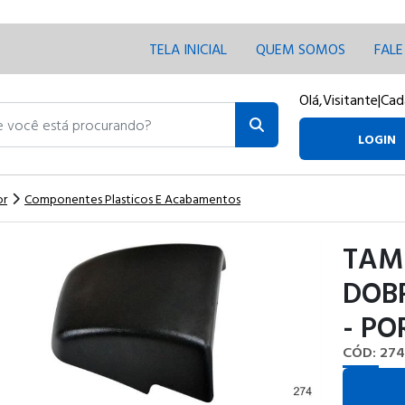
TELA INICIAL
QUEM SOMOS
FAL
Olá,
Visitante
|
Cad
ocê está procurando?
LOGIN
or
Componentes Plasticos E Acabamentos
TAM
DOBR
- PO
CÓD: 274