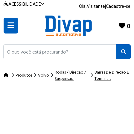
ACESSIBILIDADE
Olá,
Visitante
|
Cadastre-se
0
O que você está procurando?
Rodas / Direcao /
Barras De Direcao E
Produtos
Volvo
Suspensao
Terminais