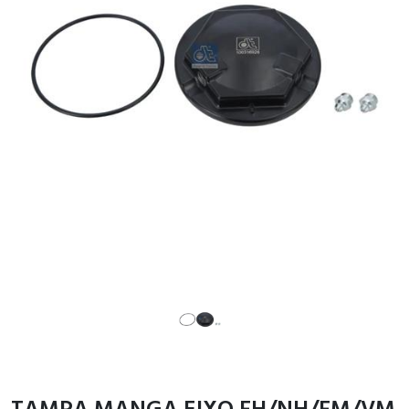
TAMPA MANGA EIXO FH/NH/FM/VM