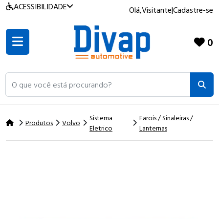
ACESSIBILIDADE
Olá,
Visitante
|
Cadastre-se
0
O que você está procurando?
Sistema
Farois / Sinaleiras /
Produtos
Volvo
Eletrico
Lanternas