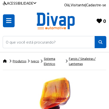
ACESSIBILIDADE
Olá,
Visitante
|
Cadastre-se
0
O que você está procurando?
Sistema
Farois / Sinaleiras /
Produtos
Iveco
Eletrico
Lanternas