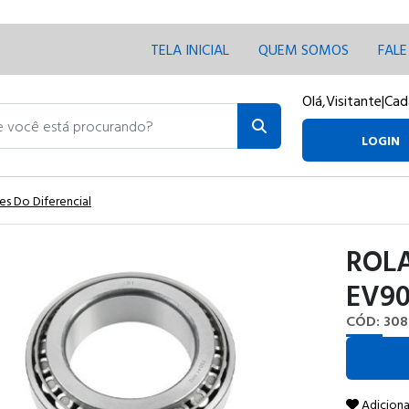
TELA INICIAL
QUEM SOMOS
FAL
Olá,
Visitante
|
Cad
ocê está procurando?
LOGIN
 Do Diferencial
ROL
EV90
CÓD: 308
Adiciona