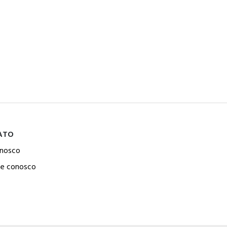
ATO
onosco
he conosco