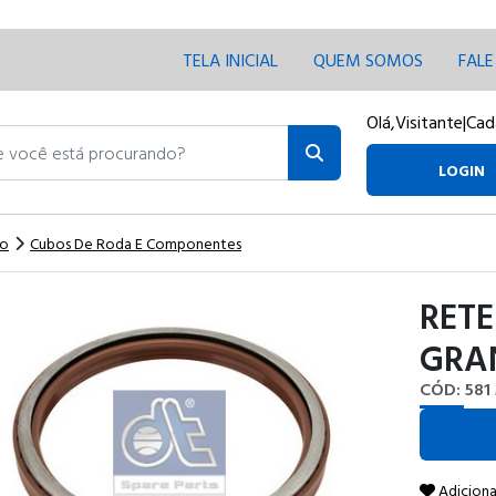
TELA INICIAL
QUEM SOMOS
FAL
Olá,
Visitante
|
Cad
ocê está procurando?
LOGIN
ao
Cubos De Roda E Componentes
RETE
GRA
CÓD: 581
Adiciona