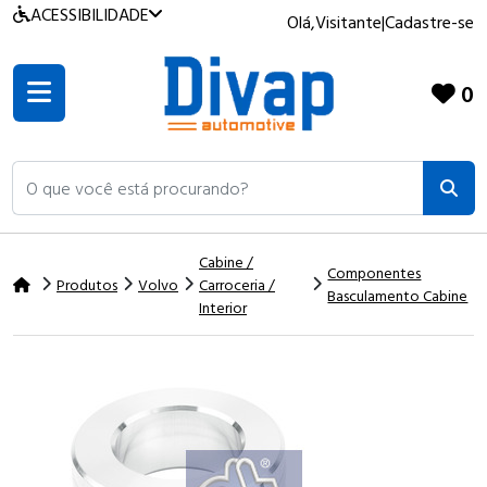
ACESSIBILIDADE
Olá,
Visitante
|
Cadastre-se
0
O que você está procurando?
Cabine /
Componentes
Produtos
Volvo
Carroceria /
Basculamento Cabine
Interior