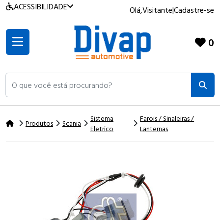
ACESSIBILIDADE
Olá,
Visitante
|
Cadastre-se
0
O que você está procurando?
Sistema
Farois / Sinaleiras /
Produtos
Scania
Eletrico
Lanternas