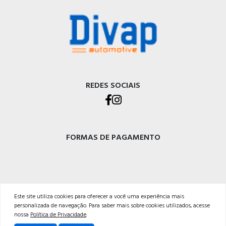
REDES SOCIAIS
FORMAS DE PAGAMENTO
Este site utiliza cookies para oferecer a você uma experiência mais
DIVAP AUTOPEÇAS LTDA
personalizada de navegação. Para saber mais sobre cookies utilizados, acesse
Rod. BR-470 - Km 225, Integração<br />Garibaldi - RS, CEP 95720-000 <br />54 3029-
nossa
Política de Privacidade
.
5400