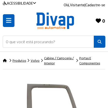
ACESSIBILIDADE
Olá,
Visitante
|
Cadastre-se
0
O que você está procurando?
Cabine / Carroceria /
Portas E
Produtos
Volvo
Interior
Componentes