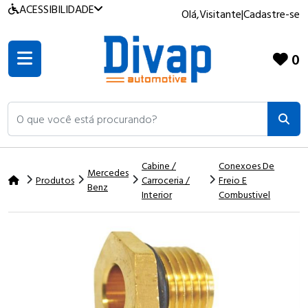
ACESSIBILIDADE
Olá,
Visitante
|
Cadastre-se
0
O que você está procurando?
Cabine /
Conexoes De
Mercedes
Produtos
Carroceria /
Freio E
Benz
Interior
Combustivel