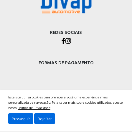
REDES SOCIAIS
FORMAS DE PAGAMENTO
DIVAP AUTOPEÇAS LTDA
Este site utiliza cookies para oferecer a você uma experiência mais
personalizada de navegação. Para saber mais sobre cookies utilizados, acesse
Rod. BR-470 - Km 225, Integração<br />Garibaldi - RS, CEP 95720-000 <br />54 3029-
nossa
Política de Privacidade
.
5400
Prosseguir
Rejeitar
Powered by: