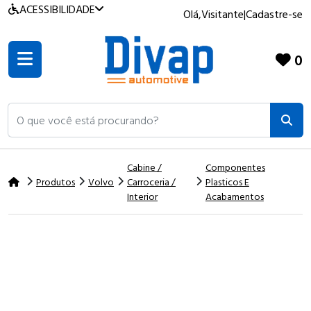
ACESSIBILIDADE
Olá,
Visitante
|
Cadastre-se
0
O que você está procurando?
Cabine /
Componentes
Produtos
Volvo
Carroceria /
Plasticos E
Interior
Acabamentos