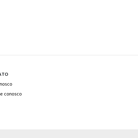
ATO
onosco
he conosco