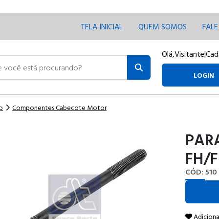
TELA INICIAL
QUEM SOMOS
FAL
Olá,
Visitante
|
Cad
ocê está procurando?
LOGIN
o
Componentes Cabecote Motor
PAR
FH/F
CÓD: 510
Adiciona