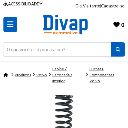
ACESSIBILIDADE
Olá,
Visitante
|
Cadastre-se
0
O que você está procurando?
Cabine /
Buchas E
Produtos
Volvo
Carroceria /
Componentes
Interior
Volvo