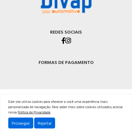
REDES SOCIAIS
FORMAS DE PAGAMENTO
DIVAP AUTOPEÇAS LTDA
Este site utiliza cookies para oferecer a você uma experiência mais
Rod. BR-470 - Km 225, Integração<br />Garibaldi - RS, CEP 95720-000 <br />54 3029-
personalizada de navegação. Para saber mais sobre cookies utilizados, acesse
5400
nossa
Política de Privacidade
.
Powered by:
Prosseguir
Rejeitar