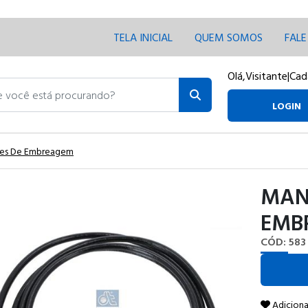
TELA INICIAL
QUEM SOMOS
FAL
Olá,
Visitante
|
Cad
ocê está procurando?
LOGIN
es De Embreagem
MAN
EMB
CÓD: 583
Adiciona