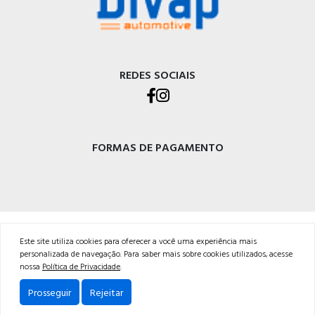
REDES SOCIAIS
FORMAS DE PAGAMENTO
DIVAP AUTOPEÇAS LTDA
Este site utiliza cookies para oferecer a você uma experiência mais
Rod. BR-470 - Km 225, Integração<br />Garibaldi - RS, CEP 95720-000 <br />54 3029-
personalizada de navegação. Para saber mais sobre cookies utilizados, acesse
5400
nossa
Política de Privacidade
.
Powered by:
Prosseguir
Rejeitar