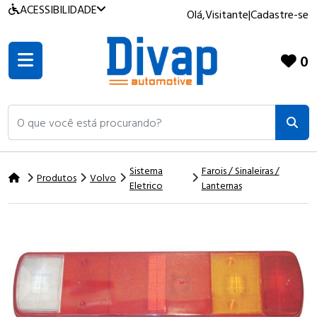
ACESSIBILIDADE
Olá,
Visitante
|
Cadastre-se
0
O que você está procurando?
Sistema
Farois / Sinaleiras /
Produtos
Volvo
Eletrico
Lanternas