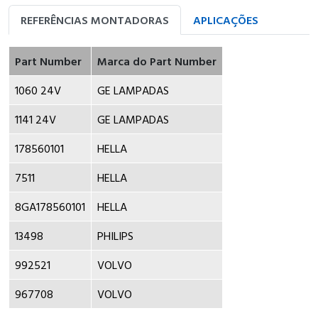
REFERÊNCIAS MONTADORAS
APLICAÇÕES
Part Number
Marca do Part Number
1060 24V
GE LAMPADAS
1141 24V
GE LAMPADAS
178560101
HELLA
7511
HELLA
8GA178560101
HELLA
13498
PHILIPS
992521
VOLVO
967708
VOLVO