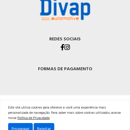
REDES SOCIAIS
FORMAS DE PAGAMENTO
DIVAP AUTOPEÇAS LTDA
Este site utiliza cookies para oferecer a você uma experiência mais
Rod. BR-470 - Km 225, Integração<br />Garibaldi - RS, CEP 95720-000 <br />54 3029-
personalizada de navegação. Para saber mais sobre cookies utilizados, acesse
5400
nossa
Política de Privacidade
.
Powered by:
Prosseguir
Rejeitar