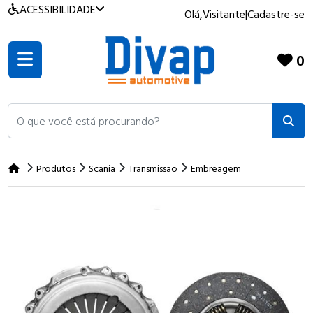
ACESSIBILIDADE
Olá,
Visitante
|
Cadastre-se
0
O que você está procurando?
Produtos
Scania
Transmissao
Embreagem