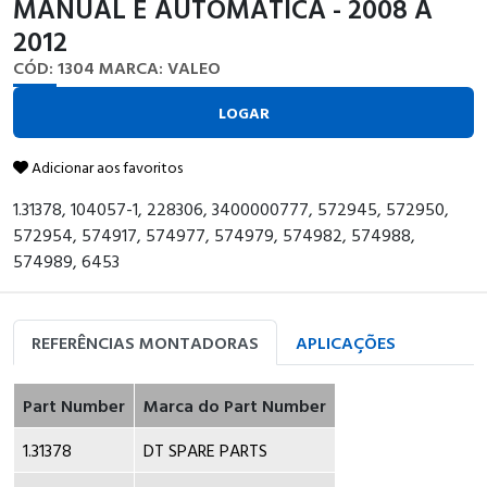
MANUAL E AUTOMATICA - 2008 A
2012
CÓD: 1304
MARCA: VALEO
LOGAR
Adicionar aos favoritos
1.31378, 104057-1, 228306, 3400000777, 572945, 572950,
572954, 574917, 574977, 574979, 574982, 574988,
574989, 6453
REFERÊNCIAS MONTADORAS
APLICAÇÕES
Part Number
Marca do Part Number
1.31378
DT SPARE PARTS