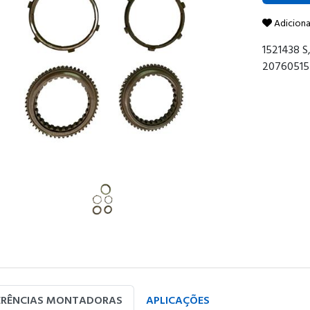
Adiciona
1521438 S
20760515 
ERÊNCIAS MONTADORAS
APLICAÇÕES