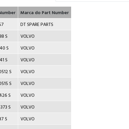
 Number
Marca do Part Number
57
DT SPARE PARTS
38 S
VOLVO
40 S
VOLVO
41 S
VOLVO
512 S
VOLVO
515 S
VOLVO
426 S
VOLVO
373 S
VOLVO
37 S
VOLVO