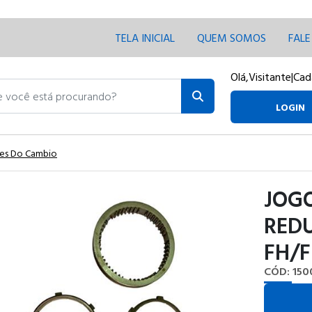
TELA INICIAL
QUEM SOMOS
FAL
Olá,
Visitante
|
Cad
ocê está procurando?
LOGIN
es Do Cambio
JOG
RED
FH/F
CÓD: 150