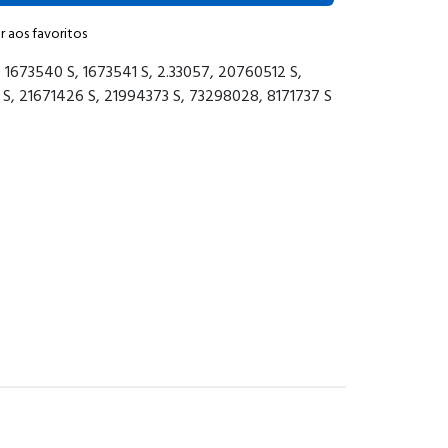
r aos favoritos
, 1673540 S, 1673541 S, 2.33057, 20760512 S,
S, 21671426 S, 21994373 S, 73298028, 8171737 S