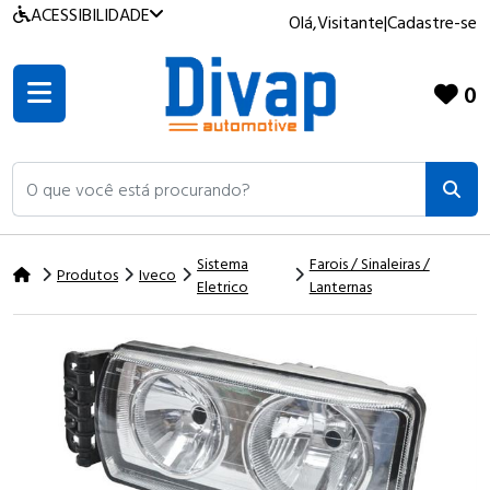
ACESSIBILIDADE
Olá,
Visitante
|
Cadastre-se
0
O que você está procurando?
Sistema
Farois / Sinaleiras /
Produtos
Iveco
Eletrico
Lanternas