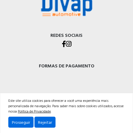
REDES SOCIAIS
FORMAS DE PAGAMENTO
DIVAP AUTOPEÇAS LTDA
Este site utiliza cookies para oferecer a você uma experiência mais
personalizada de navegação. Para saber mais sobre cookies utilizados, acesse
Rod. BR-470 - Km 225, Integração<br />Garibaldi - RS, CEP 95720-000 <br />54 3029-
nossa
Política de Privacidade
.
5400
Prosseguir
Rejeitar
Powered by: