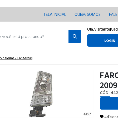
TELA INICIAL
QUEM SOMOS
FAL
Olá,
Visitante
|
Cad
ocê está procurando?
LOGIN
 Sinaleiras / Lanternas
FARO
2009
CÓD: 44
Adiciona