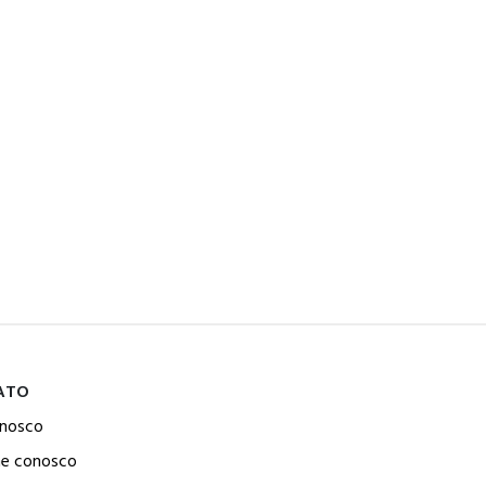
ATO
onosco
he conosco