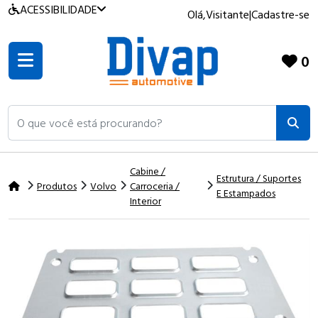
ACESSIBILIDADE
Olá,
Visitante
|
Cadastre-se
0
O que você está procurando?
Cabine /
Estrutura / Suportes
Produtos
Volvo
Carroceria /
E Estampados
Interior