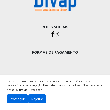
REDES SOCIAIS
FORMAS DE PAGAMENTO
DIVAP AUTOPEÇAS LTDA
Este site utiliza cookies para oferecer a você uma experiência mais
personalizada de navegação. Para saber mais sobre cookies utilizados, acesse
Rod. BR-470 - Km 225, Integração<br />Garibaldi - RS, CEP 95720-000 <br />54 3029-
nossa
Política de Privacidade
.
5400
Prosseguir
Rejeitar
Powered by: