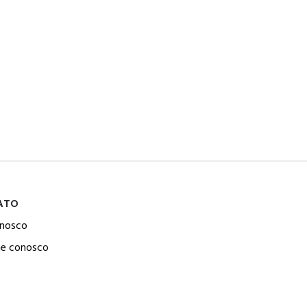
ATO
onosco
he conosco