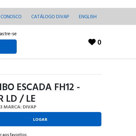
E CONOSCO
CATÁLOGO DIVAP
ENGLISH
astre-se
0
IBO ESCADA FH12 -
R LD / LE
3
MARCA: DIVAP
LOGAR
r aos favoritos