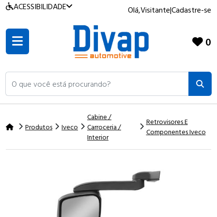
ACESSIBILIDADE
Olá,
Visitante
|
Cadastre-se
0
O que você está procurando?
Cabine /
Retrovisores E
Produtos
Iveco
Carroceria /
Componentes Iveco
Interior