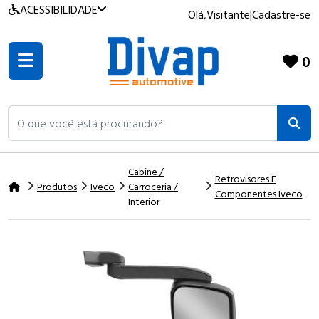
ACESSIBILIDADE
Olá,
Visitante
|
Cadastre-se
0
O que você está procurando?
Cabine /
Retrovisores E
Produtos
Iveco
Carroceria /
Componentes Iveco
Interior