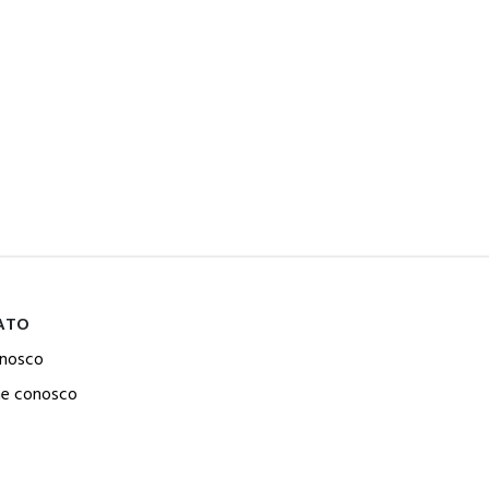
ATO
onosco
he conosco