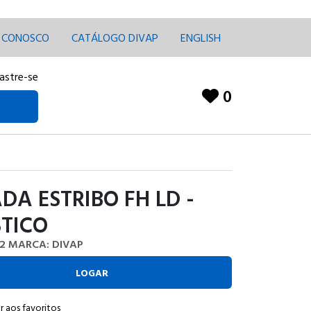
E CONOSCO
CATÁLOGO DIVAP
ENGLISH
astre-se
0
DA ESTRIBO FH LD -
TICO
2
MARCA: DIVAP
LOGAR
r aos favoritos