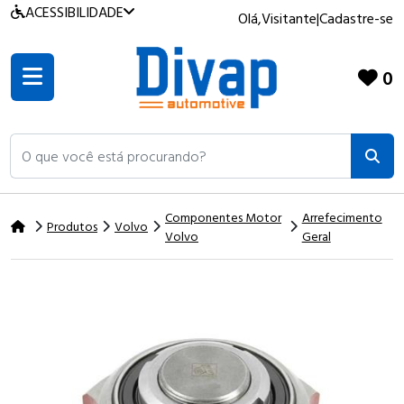
ACESSIBILIDADE
Olá,
Visitante
|
Cadastre-se
0
O que você está procurando?
Componentes Motor
Arrefecimento
Produtos
Volvo
Volvo
Geral