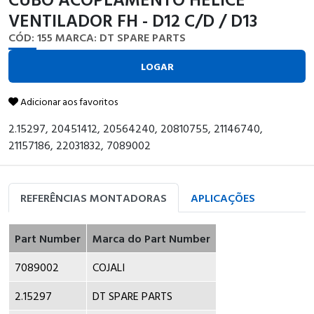
VENTILADOR FH - D12 C/D / D13
CÓD: 155
MARCA: DT SPARE PARTS
LOGAR
Adicionar aos favoritos
2.15297, 20451412, 20564240, 20810755, 21146740,
21157186, 22031832, 7089002
REFERÊNCIAS MONTADORAS
APLICAÇÕES
Part Number
Marca do Part Number
7089002
COJALI
2.15297
DT SPARE PARTS