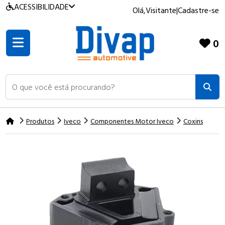
ACESSIBILIDADE
Olá,
Visitante
|
Cadastre-se
0
O que você está procurando?
Produtos
Iveco
Componentes Motor Iveco
Coxins