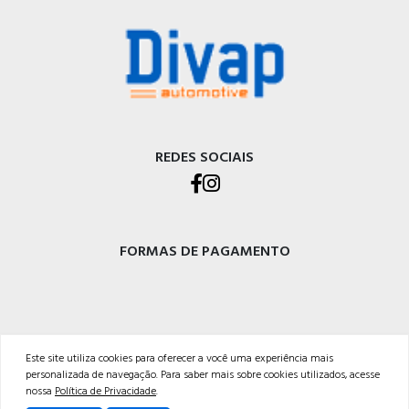
REDES SOCIAIS
FORMAS DE PAGAMENTO
Este site utiliza cookies para oferecer a você uma experiência mais
DIVAP AUTOPEÇAS LTDA
personalizada de navegação. Para saber mais sobre cookies utilizados, acesse
Rod. BR-470 - Km 225, Integração<br />Garibaldi - RS, CEP 95720-000 <br />54 3029-
nossa
Política de Privacidade
.
5400