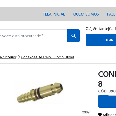
TELA INICIAL
QUEM SOMOS
FAL
Olá,
Visitante
|
Cad
ocê está procurando?
LOGIN
a / Interior
Conexoes De Freio E Combustivel
CON
8
CÓD: 390
Adiciona