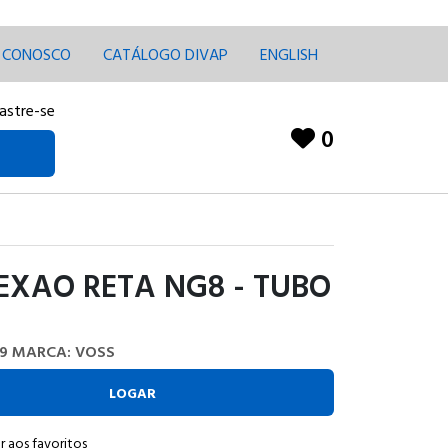
E CONOSCO
CATÁLOGO DIVAP
ENGLISH
astre-se
0
EXAO RETA NG8 - TUBO
9
MARCA: VOSS
LOGAR
r aos favoritos