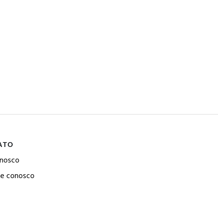
ATO
onosco
he conosco