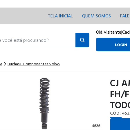
TELA INICIAL
QUEM SOMOS
FAL
Olá,
Visitante
|
Cad
ocê está procurando?
LOGIN
or
Buchas E Componentes Volvo
CJ 
FH/F
TOD
CÓD: 453