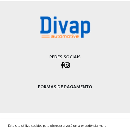
REDES SOCIAIS
FORMAS DE PAGAMENTO
DIVAP AUTOPEÇAS LTDA
Este site utiliza cookies para oferecer a você uma experiência mais
Rod. BR-470 - Km 225, Integração<br />Garibaldi - RS, CEP 95720-000 <br />54 3029-