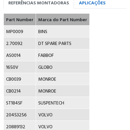
REFERÊNCIAS MONTADORAS
APLICAÇÕES
Part Number
Marca do Part Number
MP0009
BINS
2.70092
DT SPARE PARTS
AS0014
FABBOF
1650V
GLOBO
CB0039
MONROE
CB0214
MONROE
ST184SF
SUSPENTECH
20453256
VOLVO
20889132
VOLVO