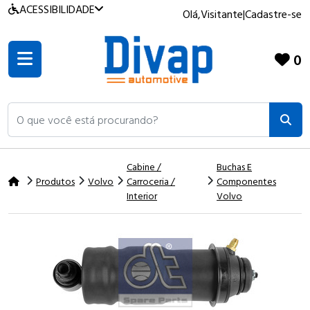
ACESSIBILIDADE
Olá,
Visitante
|
Cadastre-se
0
O que você está procurando?
Cabine /
Buchas E
Produtos
Volvo
Carroceria /
Componentes
Interior
Volvo