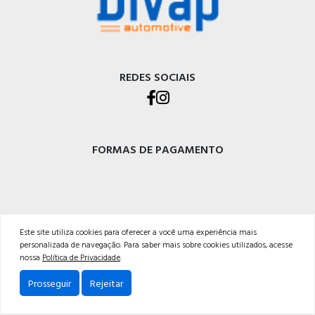
REDES SOCIAIS
FORMAS DE PAGAMENTO
DIVAP AUTOPEÇAS LTDA
Este site utiliza cookies para oferecer a você uma experiência mais
personalizada de navegação. Para saber mais sobre cookies utilizados, acesse
Rod. BR-470 - Km 225, Integração<br />Garibaldi - RS, CEP 95720-000 <br />54 3029-
nossa
Política de Privacidade
.
5400
Prosseguir
Rejeitar
Powered by: