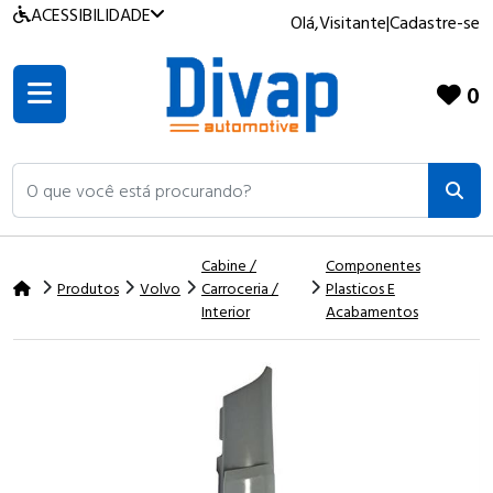
ACESSIBILIDADE
Olá,
Visitante
|
Cadastre-se
0
O que você está procurando?
Cabine /
Componentes
Produtos
Volvo
Carroceria /
Plasticos E
Interior
Acabamentos