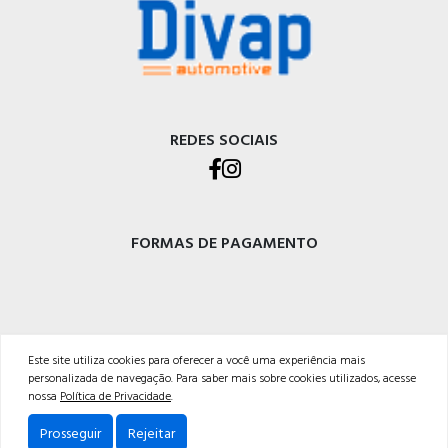
REDES SOCIAIS
FORMAS DE PAGAMENTO
DIVAP AUTOPEÇAS LTDA
Este site utiliza cookies para oferecer a você uma experiência mais
personalizada de navegação. Para saber mais sobre cookies utilizados, acesse
Rod. BR-470 - Km 225, Integração<br />Garibaldi - RS, CEP 95720-000 <br />54 3029-
nossa
Política de Privacidade
.
5400
Prosseguir
Rejeitar
Powered by: