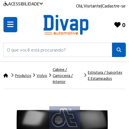
ACESSIBILIDADE
Olá,
Visitante
|
Cadastre-se
0
O que você está procurando?
Cabine /
Estrutura / Suportes
Produtos
Volvo
Carroceria /
E Estampados
Interior